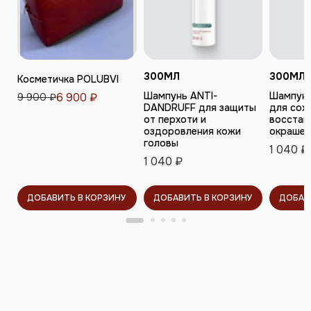
300
МЛ
300
МЛ
Косметичка POLUBVI
Шампунь ANTI-
Шампун
6 900 ₽
9 900 ₽
DANDRUFF для защиты
для сох
от перхоти и
восстан
оздоровления кожи
окрашен
головы
1 040 ₽
1 040 ₽
ДОБАВИТЬ В КОРЗИНУ
ДОБАВИТЬ В КОРЗИНУ
ДОБАВ