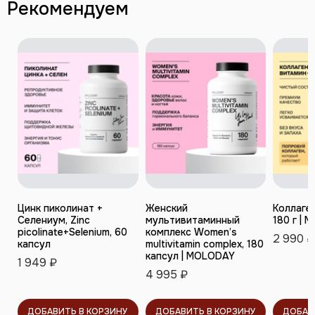
Рекомендуем
Цинк пиколинат +
Женский
Коллаген
Селениум, Zinc
мультивитаминный
180 г |
picolinate+Selenium, 60
комплекс Women’s
2 990 ₽
капсул
multivitamin complex, 180
капсул | MOLODAY
1 949 ₽
4 995 ₽
ДОБАВИТЬ В КОРЗИНУ
ДОБАВИТЬ В КОРЗИНУ
ДОБАВ