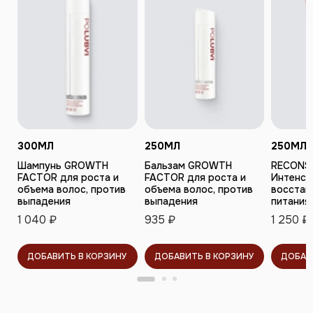
300
МЛ
250
МЛ
250
МЛ
Шампунь GROWTH
Бальзам GROWTH
RECONS
FACTOR для роста и
FACTOR для роста и
Интенси
объема волос, против
объема волос, против
восстан
выпадения
выпадения
питания
1 040 ₽
935 ₽
1 250 ₽
ДОБАВИТЬ В КОРЗИНУ
ДОБАВИТЬ В КОРЗИНУ
ДОБАВ