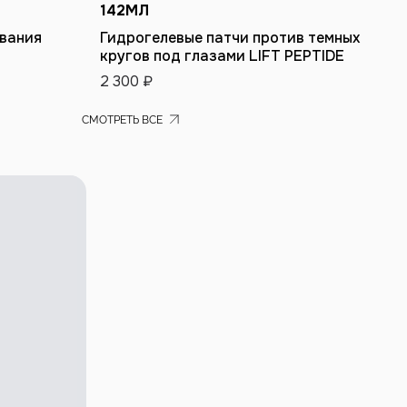
142
МЛ
3
ИНУ
ДОБАВИТЬ В КОРЗИНУ
ывания
Гидрогелевые патчи против темных
У
кругов под глазами LIFT PEPTIDE
L
2 300 ₽
3
СМОТРЕТЬ ВСЕ