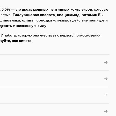
 5,5%
— это шесть
мощных
пептидных
комплексов
, которые
ностью.
Гиалуроновая кислота
,
ниацинамид
,
витамин E
и
шиповника
,
оливы
,
солодки
усиливают действие пептидов и
дкость
и
жизненную
силу
.
И забота, которую она чувствует с первого прикосновения.
вуйте, как сияете
.