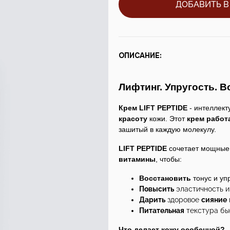
ДОБАВИТЬ В
ОПИСАНИЕ:
Лифтинг. Упругость. 
Крем LIFT PEPTIDE
- интеллект
красоту
кожи.
Этот
крем
работ
зашитый в каждую молекулу.
LIFT PEPTIDE
сочетает мощные
витамины
, чтобы:
Восстановить
тонус и уп
Повысить
эластичность и
Дарить
здоровое
сияние
Питательная
текстура бы
Что делает кожу особенной?