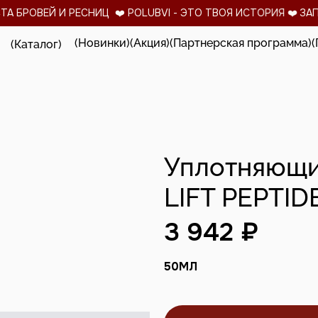
 БРОВЕЙ И РЕСНИЦ ❤️ POLUBVI - ЭТО ТВОЯ ИСТОРИЯ ❤️
ЗАПУСК
(Новинки)
(Акция)
(Партнерская программа)
(
(Каталог)
Уплотняющи
LIFT PEPTID
3 942 ₽
50
МЛ