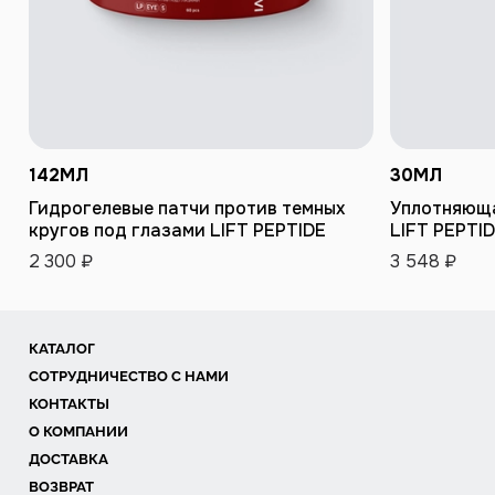
142
МЛ
30
МЛ
ДОБАВИТЬ В КОРЗИНУ
ДО
Гидрогелевые патчи против темных
Уплотняюща
кругов под глазами LIFT PEPTIDE
LIFT PEPTI
2 300 ₽
3 548 ₽
КАТАЛОГ
СОТРУДНИЧЕСТВО С НАМИ
КОНТАКТЫ
О КОМПАНИИ
ДОСТАВКА
ВОЗВРАТ