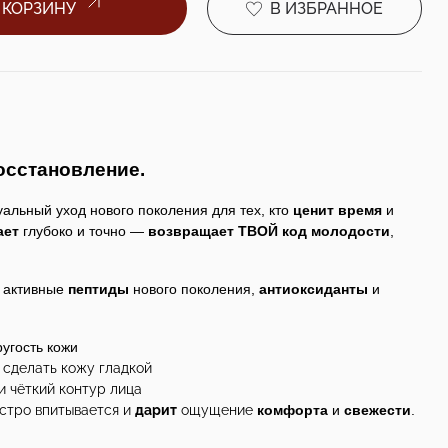
 КОРЗИНУ
В ИЗБРАННОЕ
Восстановление.
уальный уход нового поколения для тех, кто
ценит
время
и
ает
глубоко и точно —
возвращает
ТВОЙ
код
молодости
,
 активные
пептиды
нового поколения,
антиоксиданты
и
ругость кожи
 сделать кожу гладкой
и чёткий контур лица
стро впитывается и
дарит
ощущение
комфорта
и
свежести
.