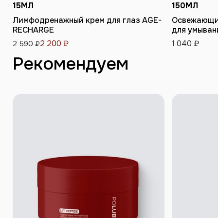
15
МЛ
150
МЛ
ДОБАВИТЬ В КОРЗИНУ
ДО
Лимфодренажный крем для глаз AGE-
Освежающий
RECHARGE
для умыван
2 200 ₽
1 040 ₽
2 590 ₽
Рекомендуем